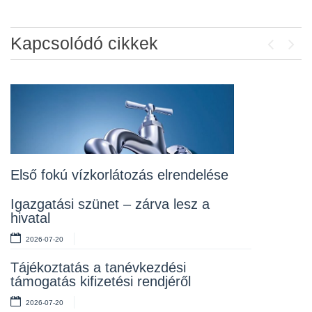
Kapcsolódó cikkek
Previou
Next
Álláspályázat – konyhai kisegítő
2026-07-20
Lakossági fórum az Erzsébet téri
fákról
2026-07-10
Első fokú vízkorlátozás elrendelése
Rendelet kihirdetése
Igazgatási szünet – zárva lesz a
hivatal
2026-07-10
2026-07-20
Álláspályázat – takarító
Tájékoztatás a tanévkezdési
2026-07-06
támogatás kifizetési rendjéről
2026-07-20