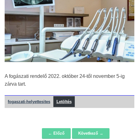
A fogászati rendelő 2022. október 24-től november 5-ig
zárva tart.
fogaszati-helyettesites
Letöltés
← Előző
Következő →
Navigáció