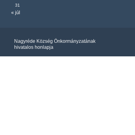
31
« júl
Nagyréde Község Önkormányzatának
hivatalos honlapja