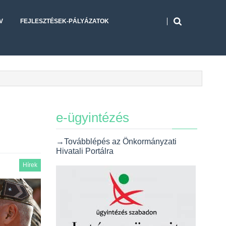
V
FEJLESZTÉSEK-PÁLYÁZATOK
e-ügyintézés
→Továbblépés az Önkormányzati
Hivatali Portálra
Hírek