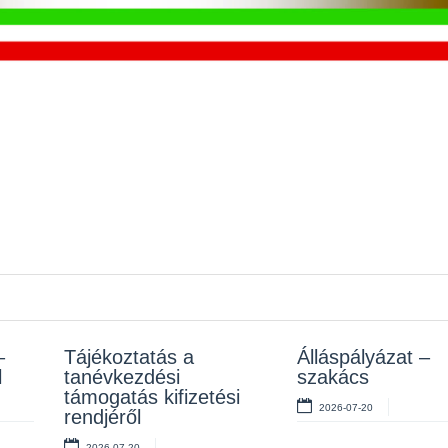
–
z
Tájékoztatás a
Rendelet kihirdetése
Álláspályázat –
Álláspályázat –
l
tanévkezdési
szakács
takarító
2026-07-10
támogatás kifizetési
2026-07-20
2026-07-06
rendjéről
2026-07-20