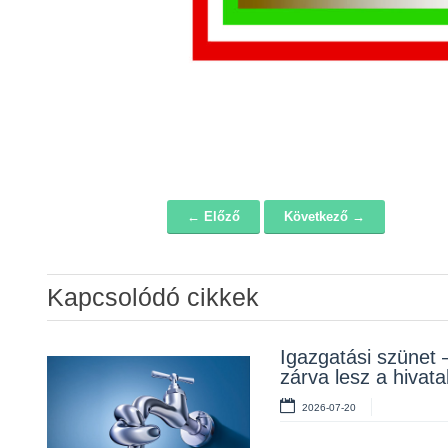
← Előző
Következő →
Navigáció
Kapcsolódó cikkek
Álláspályázat –
Igazgatási szünet 
Lakossági fórum a
konyhai kisegítő
zárva lesz a hivata
Erzsébet téri fákról
2026-07-20
2026-07-20
2026-07-10