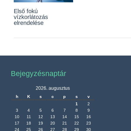
Első fokú
vízkorlátozás
elrendelése
Bejegyzésnaptár
2026. augusztus
h
K
s
c
p
s
v
1
2
3
4
5
6
7
8
9
10
11
12
13
14
15
16
17
18
19
20
21
22
23
24
25
26
27
28
29
30