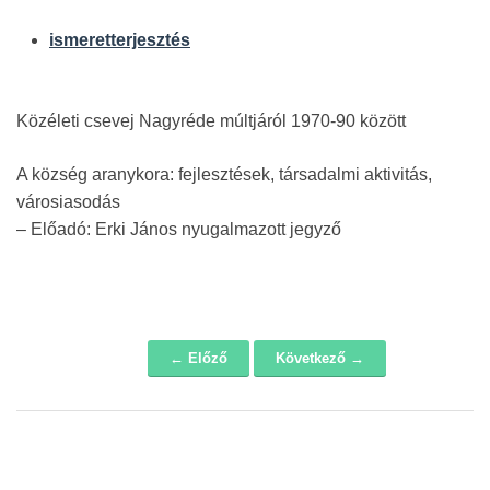
ismeretterjesztés
Közéleti csevej Nagyréde múltjáról 1970-90 között
A község aranykora: fejlesztések, társadalmi aktivitás,
városiasodás
– Előadó: Erki János nyugalmazott jegyző
← Előző
Következő →
Navigáció