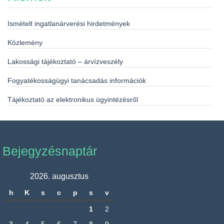
Ismételt ingatlanárverési hirdetmények
Közlemény
Lakossági tájékoztató – árvízveszély
Fogyatékosságügyi tanácsadás információk
Tájékoztató az elektronikus ügyintézésről
Bejegyzésnaptár
2026. augusztus
h
K
s
c
p
s
v
1
2
3
4
5
6
7
8
9