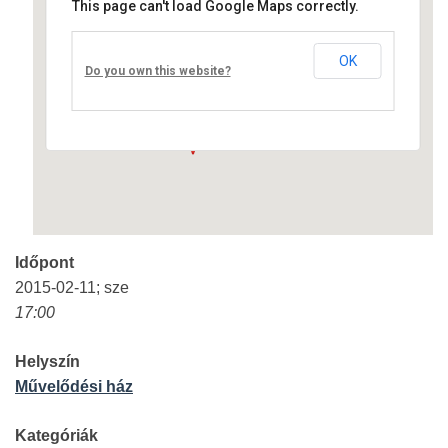
This page can't load Google Maps correctly.
Művelődési ház
OK
Fő út 8 - Nagyréde
Do you own this website?
Események
Időpont
2015-02-11; sze
17:00
Helyszín
Művelődési ház
Kategóriák