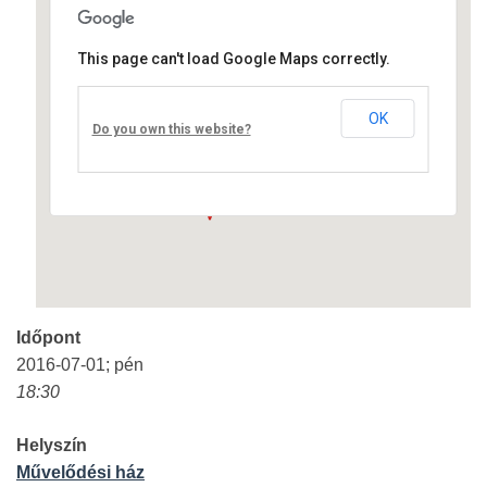
This page can't load Google Maps correctly.
Művelődési ház
OK
Fő út 8 - Nagyréde
Do you own this website?
Események
Időpont
2016-07-01; pén
18:30
Helyszín
Művelődési ház