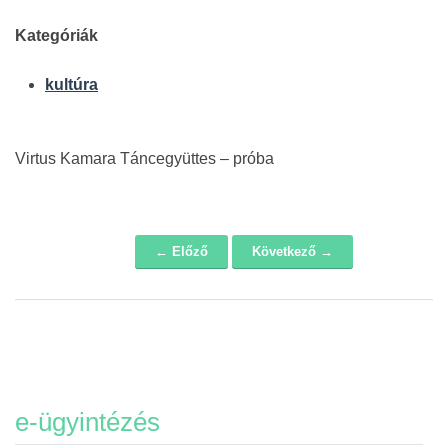
Kategóriák
kultúra
Virtus Kamara Táncegyüttes – próba
← Előző
Következő →
Navigáció
e-ügyintézés