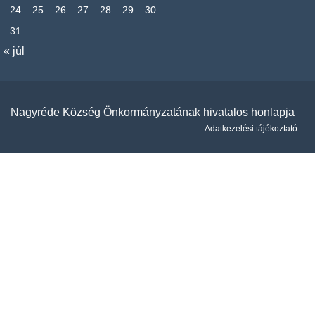
24
25
26
27
28
29
30
31
« júl
Nagyréde Község Önkormányzatának hivatalos honlapja
Adatkezelési tájékoztató