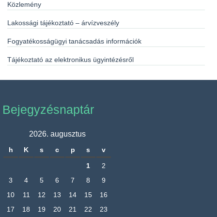
Közlemény
Lakossági tájékoztató – árvízveszély
Fogyatékosságügyi tanácsadás információk
Tájékoztató az elektronikus ügyintézésről
Bejegyzésnaptár
2026. augusztus
h
K
s
c
p
s
v
1
2
3
4
5
6
7
8
9
10
11
12
13
14
15
16
17
18
19
20
21
22
23