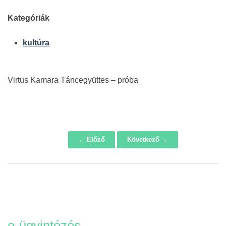
Kategóriák
kultúra
Virtus Kamara Táncegyüttes – próba
← Előző
Következő →
Navigáció
e-ügyintézés