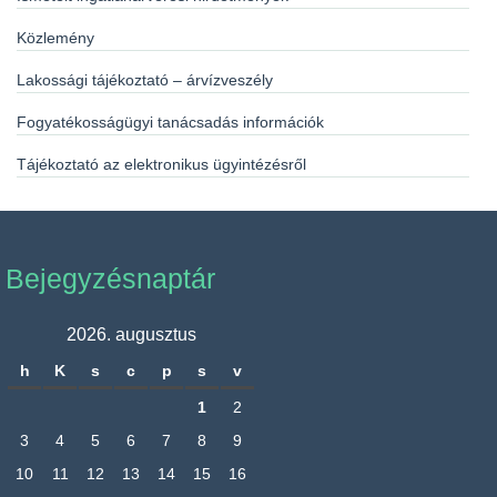
Közlemény
Lakossági tájékoztató – árvízveszély
Fogyatékosságügyi tanácsadás információk
Tájékoztató az elektronikus ügyintézésről
Bejegyzésnaptár
2026. augusztus
h
K
s
c
p
s
v
1
2
3
4
5
6
7
8
9
10
11
12
13
14
15
16