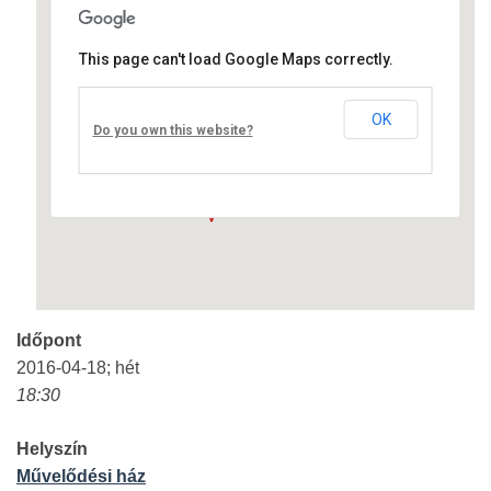
This page can't load Google Maps correctly.
Művelődési ház
OK
Fő út 8 - Nagyréde
Do you own this website?
Események
Időpont
2016-04-18; hét
18:30
Helyszín
Művelődési ház