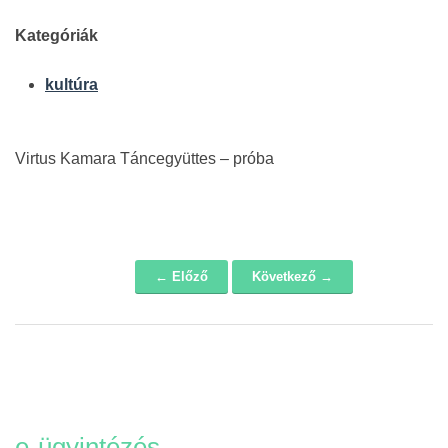
Kategóriák
kultúra
Virtus Kamara Táncegyüttes – próba
← Előző
Következő →
Navigáció
e-ügyintézés