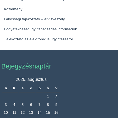
Közlemény
Lakossági tájékoztató – árvízveszély
Fogyatékosságügyi tanácsadás információk
Tájékoztató az elektronikus ügyintézésről
Bejegyzésnaptár
2026. augusztus
h
K
s
c
p
s
v
1
2
3
4
5
6
7
8
9
10
11
12
13
14
15
16