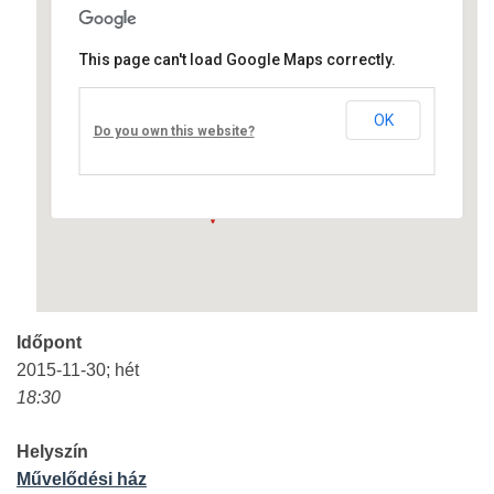
This page can't load Google Maps correctly.
Művelődési ház
OK
Fő út 8 - Nagyréde
Do you own this website?
Események
Időpont
2015-11-30; hét
18:30
Helyszín
Művelődési ház