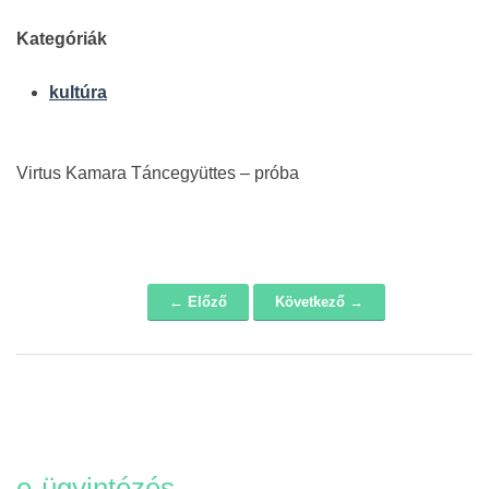
Kategóriák
kultúra
Virtus Kamara Táncegyüttes – próba
← Előző
Következő →
Navigáció
e-ügyintézés