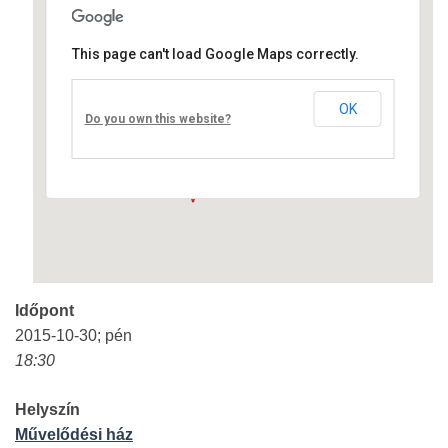
This page can't load Google Maps correctly.
Művelődési ház
OK
Fő út 8 - Nagyréde
Do you own this website?
Események
Időpont
2015-10-30; pén
18:30
Helyszín
Művelődési ház