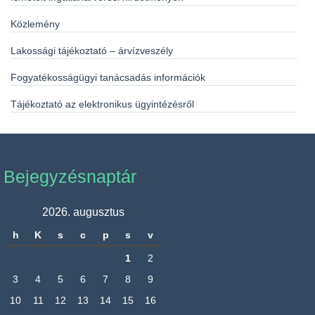
Közlemény
Lakossági tájékoztató – árvízveszély
Fogyatékosságügyi tanácsadás információk
Tájékoztató az elektronikus ügyintézésről
Bejegyzésnaptár
2026. augusztus
h
K
s
c
p
s
v
1
2
3
4
5
6
7
8
9
10
11
12
13
14
15
16