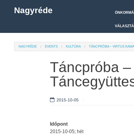
Nagyréde
ÖNKORMÁ
VÁLASZTÁ
NAGYRÉDE
EVENTS
KULTÚRA
TÁNCPRÓBA – VIRTUS KAM
Táncpróba –
Táncegyütte
2015-10-05
Időpont
2015-10-05; hét