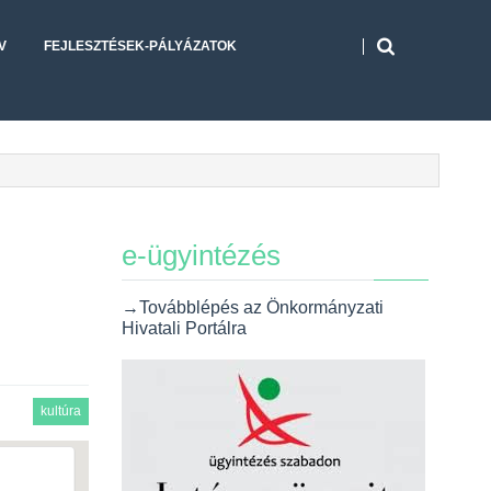
V
FEJLESZTÉSEK-PÁLYÁZATOK
e-ügyintézés
→Továbblépés az Önkormányzati
Hivatali Portálra
kultúra