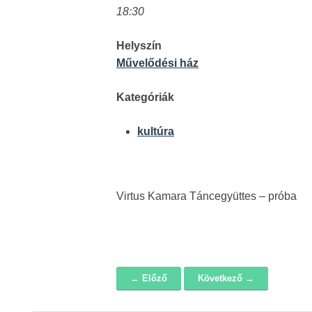
18:30
Helyszín
Művelődési ház
Kategóriák
kultúra
Virtus Kamara Táncegyüttes – próba
← Előző
Következő →
Navigáció