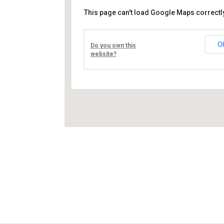
This page can't load Google Maps correctly
Művelődési ház
Fő út 8 - Nagyréde
O
Do you own this
Események
website?