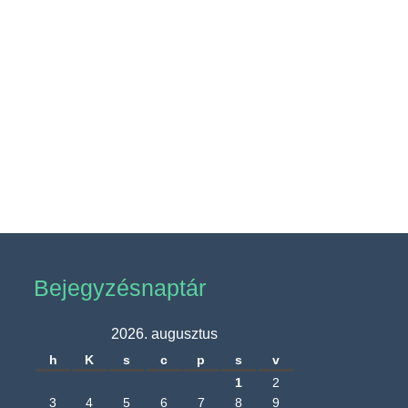
Bejegyzésnaptár
2026. augusztus
h
K
s
c
p
s
v
1
2
3
4
5
6
7
8
9