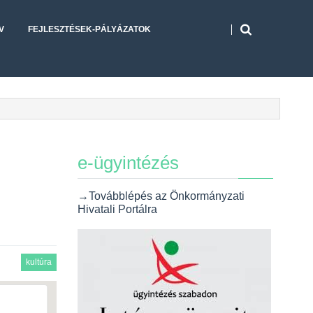
V
FEJLESZTÉSEK-PÁLYÁZATOK
e-ügyintézés
→Továbblépés az Önkormányzati
Hivatali Portálra
kultúra