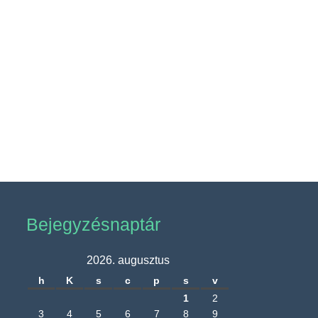
Bejegyzésnaptár
2026. augusztus
h
K
s
c
p
s
v
1
2
3
4
5
6
7
8
9