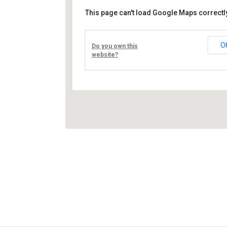
This page can't load Google Maps correctly
Művelődési ház
Fő út 8 - Nagyréde
O
Do you own this
Események
website?