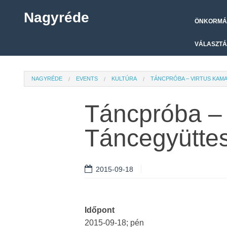
Nagyréde
ÖNKORMÁ
VÁLASZTÁ
NAGYRÉDE
EVENTS
KULTÚRA
TÁNCPRÓBA – VIRTUS KAM
Táncpróba –
Táncegyütte
2015-09-18
Időpont
2015-09-18; pén