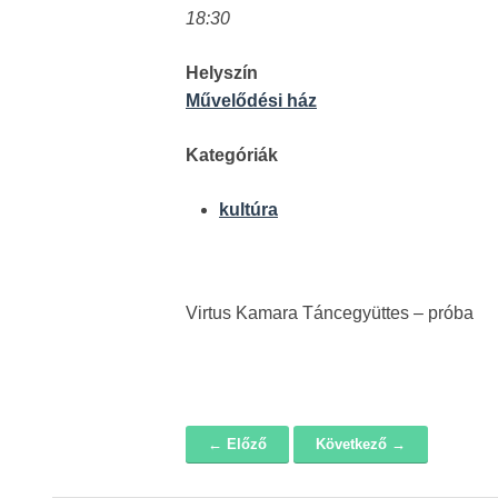
18:30
Helyszín
Művelődési ház
Kategóriák
kultúra
Virtus Kamara Táncegyüttes – próba
← Előző
Következő →
Navigáció