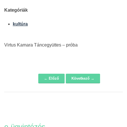
Kategóriák
kultúra
Virtus Kamara Táncegyüttes – próba
← Előző
Következő →
Navigáció
e-ügyintézés