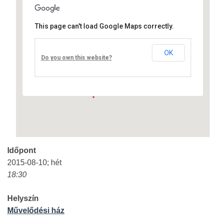
This page can't load Google Maps correctly.
Művelődési ház
OK
Fő út 8 - Nagyréde
Do you own this website?
Események
Időpont
2015-08-10; hét
18:30
Helyszín
Művelődési ház