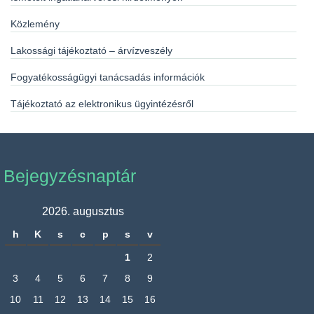
Közlemény
Lakossági tájékoztató – árvízveszély
Fogyatékosságügyi tanácsadás információk
Tájékoztató az elektronikus ügyintézésről
Bejegyzésnaptár
2026. augusztus
h
K
s
c
p
s
v
1
2
3
4
5
6
7
8
9
10
11
12
13
14
15
16