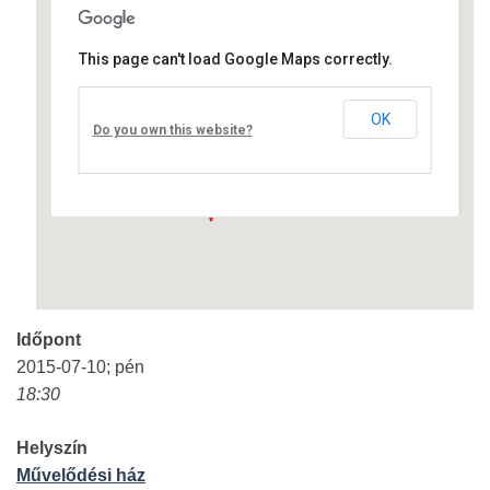
This page can't load Google Maps correctly.
Művelődési ház
OK
Fő út 8 - Nagyréde
Do you own this website?
Események
Időpont
2015-07-10; pén
18:30
Helyszín
Művelődési ház