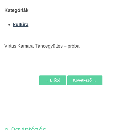
Kategóriák
kultúra
Virtus Kamara Táncegyüttes – próba
← Előző
Következő →
Navigáció
e-ügyintézés