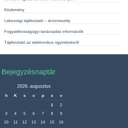
Közlemény
Lakossági tájékoztató – árvízveszély
Fogyatékosságügyi tanácsadás információk
Tájékoztató az elektronikus ügyintézésről
Bejegyzésnaptár
2026. augusztus
h
K
s
c
p
s
v
1
2
3
4
5
6
7
8
9
10
11
12
13
14
15
16