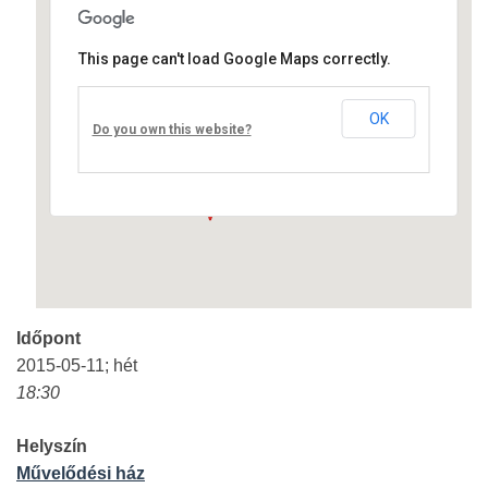
This page can't load Google Maps correctly.
Művelődési ház
OK
Fő út 8 - Nagyréde
Do you own this website?
Események
Időpont
2015-05-11; hét
18:30
Helyszín
Művelődési ház