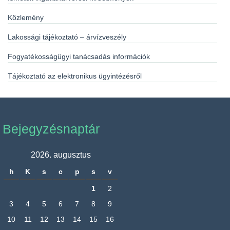
Közlemény
Lakossági tájékoztató – árvízveszély
Fogyatékosságügyi tanácsadás információk
Tájékoztató az elektronikus ügyintézésről
Bejegyzésnaptár
2026. augusztus
h
K
s
c
p
s
v
1
2
3
4
5
6
7
8
9
10
11
12
13
14
15
16