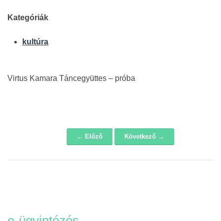
Kategóriák
kultúra
Virtus Kamara Táncegyüttes – próba
← Előző
Következő →
Navigáció
e-ügyintézés