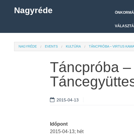
Nagyréde
ÖNKORMÁ
VÁLASZTÁ
NAGYRÉDE
EVENTS
KULTÚRA
TÁNCPRÓBA – VIRTUS KAM
Táncpróba –
Táncegyütte
2015-04-13
Időpont
2015-04-13; hét