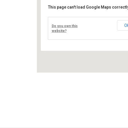
This page can't load Google Maps correctly
Művelődési ház
Fő út 8 - Nagyréde
O
Do you own this
Események
website?