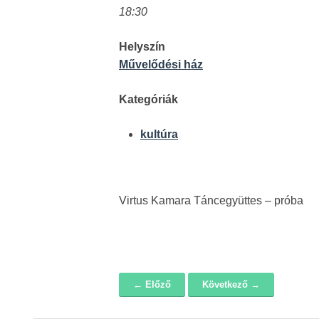
18:30
Helyszín
Művelődési ház
Kategóriák
kultúra
Virtus Kamara Táncegyüttes – próba
← Előző
Következő →
Navigáció