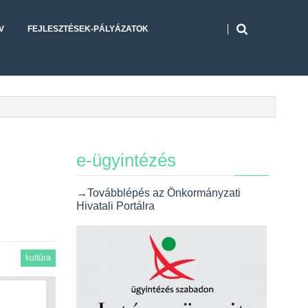
V
FEJLESZTÉSEK-PÁLYÁZATOK
e-ügyintézés
→Továbblépés az Önkormányzati
Hivatali Portálra
kultúra