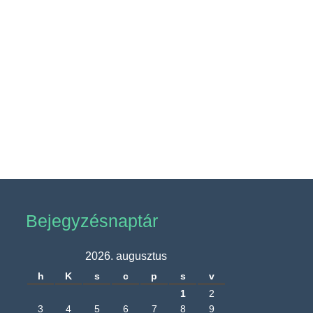
Bejegyzésnaptár
2026. augusztus
h
K
s
c
p
s
v
1
2
3
4
5
6
7
8
9