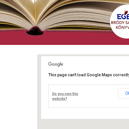
This page can't load Google Maps correctly
Művelődési ház
Fő út 8 - Nagyréde
O
Do you own this
Események
website?