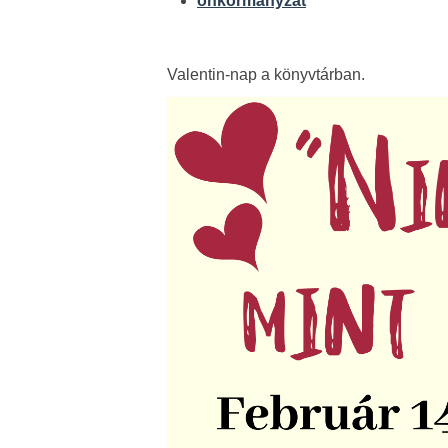
önkormányzat
Valentin-nap a könyvtárban.