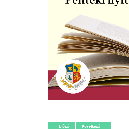
← Előző
Következő →
Navigáció