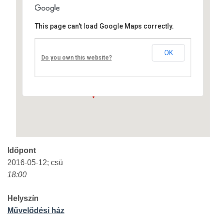
This page can't load Google Maps correctly.
Művelődési ház
OK
Fő út 8 - Nagyréde
Do you own this website?
Események
Időpont
2016-05-12; csü
18:00
Helyszín
Művelődési ház