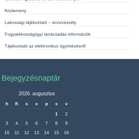
Közlemény
Lakossági tájékoztató – árvízveszély
Fogyatékosságügyi tanácsadás információk
Tájékoztató az elektronikus ügyintézésről
Bejegyzésnaptár
2026. augusztus
h
K
s
c
p
s
v
1
2
3
4
5
6
7
8
9
10
11
12
13
14
15
16