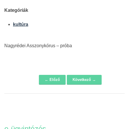
Kategóriák
kultúra
Nagyrédei Asszonykórus – próba
← Előző
Következő →
Navigáció
e-ügyintézés