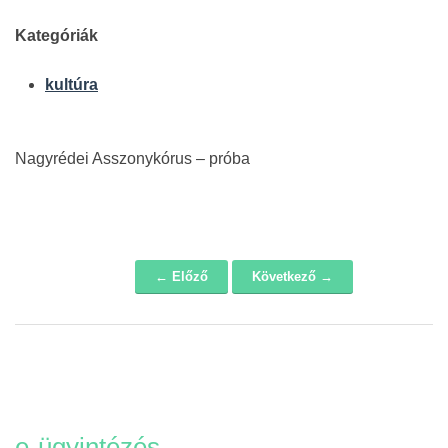
Kategóriák
kultúra
Nagyrédei Asszonykórus – próba
← Előző
Következő →
Navigáció
e-ügyintézés