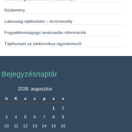
Közlemény
Lakossági tájékoztató – árvízveszély
Fogyatékosságügyi tanácsadás információk
Tájékoztató az elektronikus ügyintézésről
Bejegyzésnaptár
2026. augusztus
h
K
s
c
p
s
v
1
2
3
4
5
6
7
8
9
10
11
12
13
14
15
16