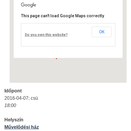
This page can't load Google Maps correctly.
Művelődési ház
OK
Fő út 8 - Nagyréde
Do you own this website?
Események
Időpont
2016-04-07; csü
18:00
Helyszín
Művelődési ház