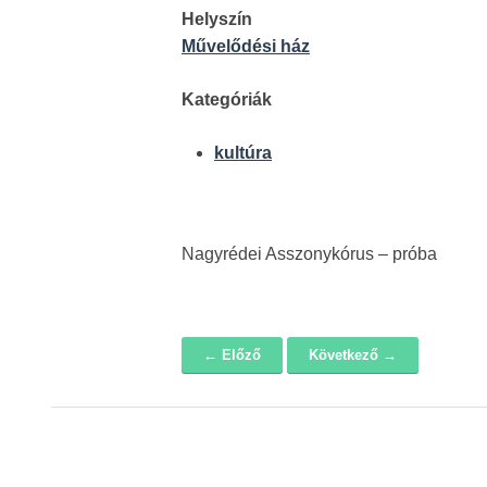
Helyszín
Művelődési ház
Kategóriák
kultúra
Nagyrédei Asszonykórus – próba
← Előző
Következő →
Navigáció