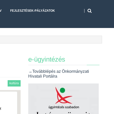
V
FEJLESZTÉSEK-PÁLYÁZATOK
e-ügyintézés
→Továbblépés az Önkormányzati
Hivatali Portálra
kultúra
.