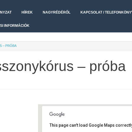
NYZAT
HÍREK
NAGYRÉDÉRŐL
KAPCSOLAT / TELEFONKÖNY
SI INFORMÁCIÓK
S – PRÓBA
sszonykórus – próba
This page can't load Google Maps correctly
Művelődési ház