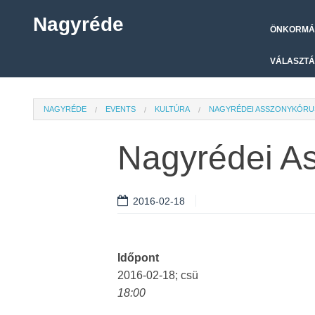
Nagyréde
ÖNKORMÁ
VÁLASZTÁ
NAGYRÉDE
EVENTS
KULTÚRA
NAGYRÉDEI ASSZONYKÓRU
Nagyrédei A
2016-02-18
Időpont
2016-02-18; csü
18:00