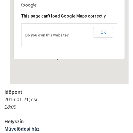
This page can't load Google Maps correctly.
Művelődési ház
OK
Fő út 8 - Nagyréde
Do you own this website?
Események
Időpont
2016-01-21; csü
18:00
Helyszín
Művelődési ház