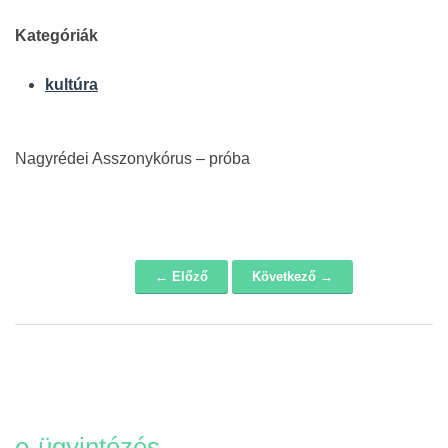
Kategóriák
kultúra
Nagyrédei Asszonykórus – próba
← Előző
Következő →
Navigáció
e-ügyintézés