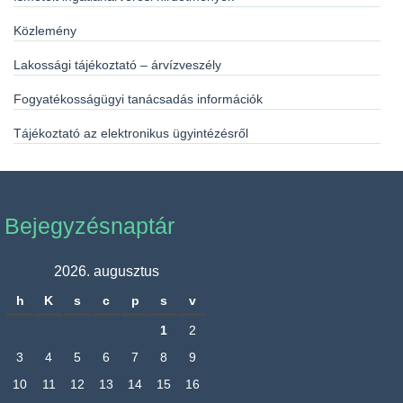
Közlemény
Lakossági tájékoztató – árvízveszély
Fogyatékosságügyi tanácsadás információk
Tájékoztató az elektronikus ügyintézésről
Bejegyzésnaptár
2026. augusztus
h
K
s
c
p
s
v
1
2
3
4
5
6
7
8
9
10
11
12
13
14
15
16