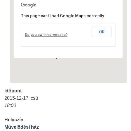
This page can't load Google Maps correctly.
Művelődési ház
OK
Fő út 8 - Nagyréde
Do you own this website?
Események
Időpont
2015-12-17; csü
18:00
Helyszín
Művelődési ház