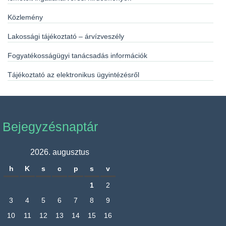
Közlemény
Lakossági tájékoztató – árvízveszély
Fogyatékosságügyi tanácsadás információk
Tájékoztató az elektronikus ügyintézésről
Bejegyzésnaptár
2026. augusztus
h
K
s
c
p
s
v
1
2
3
4
5
6
7
8
9
10
11
12
13
14
15
16