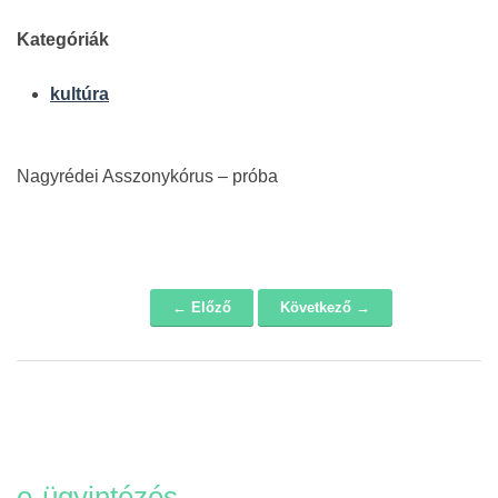
Kategóriák
kultúra
Nagyrédei Asszonykórus – próba
← Előző
Következő →
Navigáció
e-ügyintézés