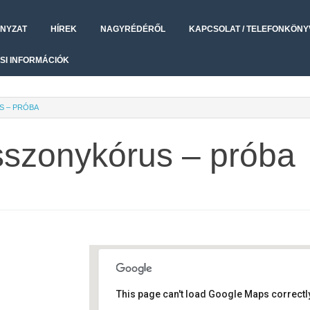
NYZAT
HÍREK
NAGYRÉDÉRŐL
KAPCSOLAT / TELEFONKÖNY
SI INFORMÁCIÓK
S – PRÓBA
sszonykórus – próba
This page can't load Google Maps correctly
Művelődési ház