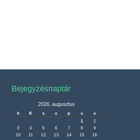
Bejegyzésnaptár
2026. augusztus
h
K
s
c
p
s
v
1
2
3
4
5
6
7
8
9
10
11
12
13
14
15
16