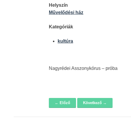
Helyszín
Művelődési ház
Kategóriák
kultúra
Nagyrédei Asszonykórus – próba
← Előző
Következő →
Navigáció