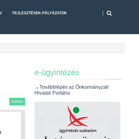
V
FEJLESZTÉSEK-PÁLYÁZATOK
e-ügyintézés
→Továbblépés az Önkormányzati
Hivatali Portálra
kultúra
.