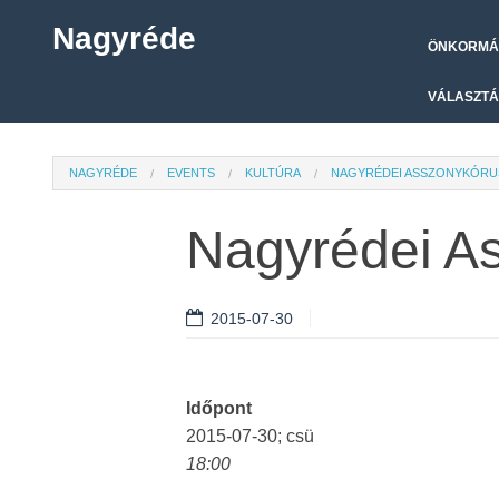
Nagyréde
ÖNKORMÁ
VÁLASZTÁ
NAGYRÉDE
EVENTS
KULTÚRA
NAGYRÉDEI ASSZONYKÓRU
Nagyrédei A
2015-07-30
Időpont
2015-07-30; csü
18:00