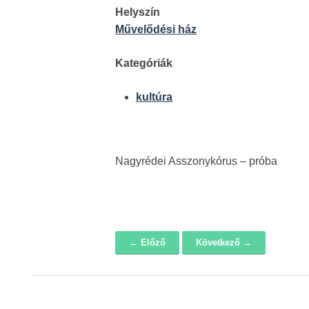
Helyszín
Művelődési ház
Kategóriák
kultúra
Nagyrédei Asszonykórus – próba
← Előző
Következő →
Navigáció