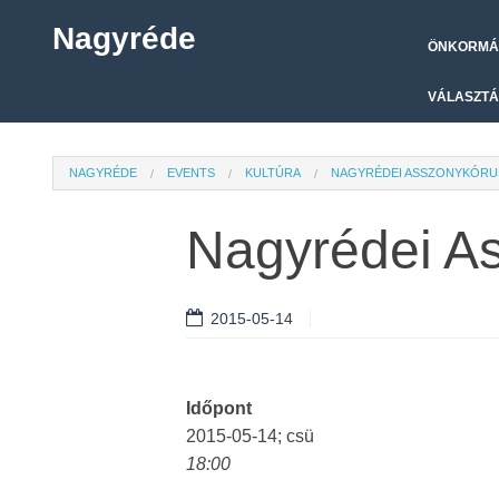
Nagyréde
ÖNKORMÁ
VÁLASZTÁ
NAGYRÉDE
EVENTS
KULTÚRA
NAGYRÉDEI ASSZONYKÓRU
Nagyrédei A
2015-05-14
Időpont
2015-05-14; csü
18:00