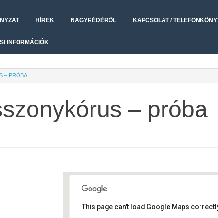
NYZAT
HÍREK
NAGYRÉDÉRŐL
KAPCSOLAT / TELEFONKÖNY
SI INFORMÁCIÓK
S – PRÓBA
sszonykórus – próba
This page can't load Google Maps correctly
Művelődési ház