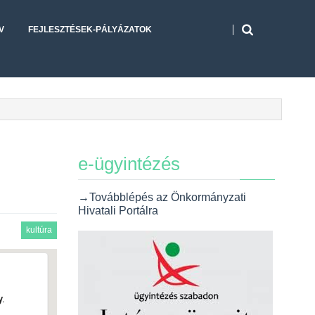
V
FEJLESZTÉSEK-PÁLYÁZATOK
e-ügyintézés
→Továbblépés az Önkormányzati
Hivatali Portálra
kultúra
.