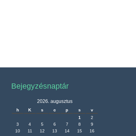
Bejegyzésnaptár
2026. augusztus
h
K
s
c
p
s
v
1
2
3
4
5
6
7
8
9
10
11
12
13
14
15
16