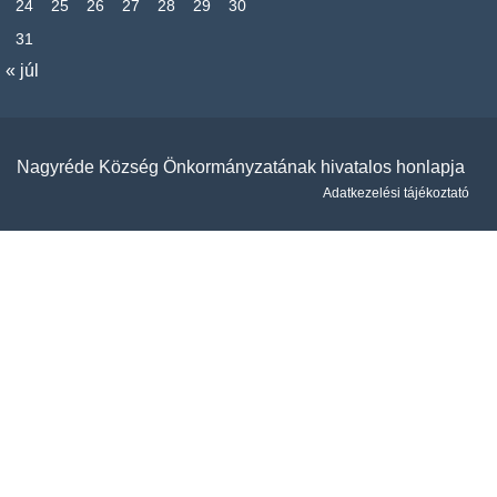
24
25
26
27
28
29
30
31
« júl
Nagyréde Község Önkormányzatának hivatalos honlapja
Adatkezelési tájékoztató