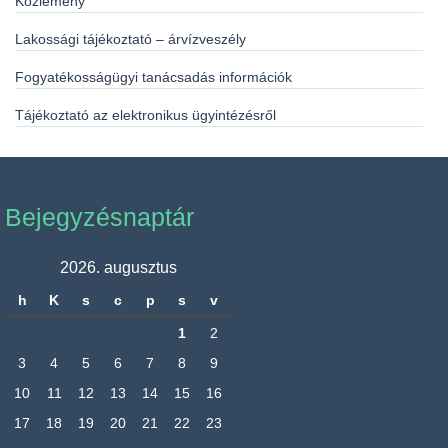
Közlemény
Lakossági tájékoztató – árvízveszély
Fogyatékosságügyi tanácsadás információk
Tájékoztató az elektronikus ügyintézésről
Bejegyzésnaptár
2026. augusztus
h
K
s
c
p
s
v
1
2
3
4
5
6
7
8
9
10
11
12
13
14
15
16
17
18
19
20
21
22
23