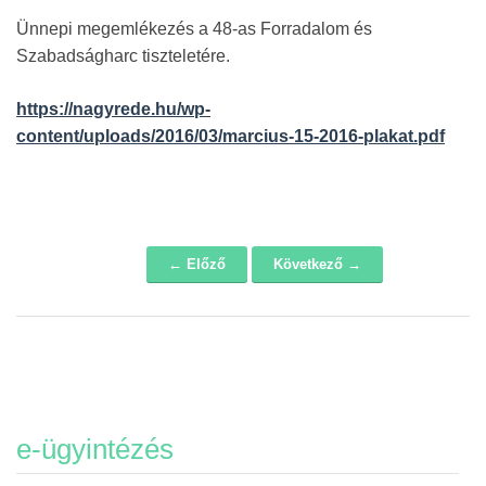
Ünnepi megemlékezés a 48-as Forradalom és
Szabadságharc tiszteletére.
https://nagyrede.hu/wp-
content/uploads/2016/03/marcius-15-2016-plakat.pdf
← Előző
Következő →
Navigáció
e-ügyintézés