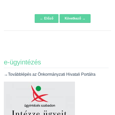
← Előző
Következő →
Navigáció
e-ügyintézés
→Továbblépés az Önkormányzati Hivatali Portálra