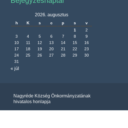
Bejegyzésnaptár
2026. augusztus
h
K
s
c
p
s
v
1
2
3
4
5
6
7
8
9
10
11
12
13
14
15
16
17
18
19
20
21
22
23
24
25
26
27
28
29
30
31
« júl
Nagyréde Község Önkormányzatának
hivatalos honlapja