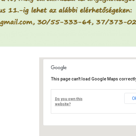
This page can't load Google Maps correctly
Művelődési ház
Fő út 8 - Nagyréde
O
Do you own this
Események
website?