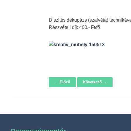
Díszítés dekupázs (szalvéta) technikáva
Részvételi díj: 400.- Ft/fő
← Előző
Következő →
Navigáció