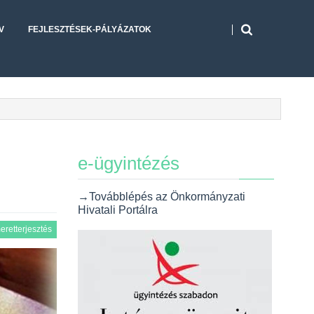
V
FEJLESZTÉSEK-PÁLYÁZATOK
e-ügyintézés
→Továbblépés az Önkormányzati
Hivatali Portálra
eretterjesztés