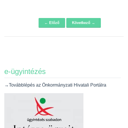
← Előző
Következő →
Navigáció
e-ügyintézés
→Továbblépés az Önkormányzati Hivatali Portálra