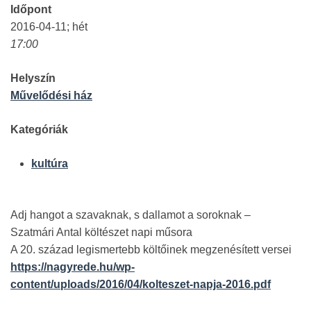
Időpont
2016-04-11; hét
17:00
Helyszín
Művelődési ház
Kategóriák
kultúra
Adj hangot a szavaknak, s dallamot a soroknak –
Szatmári Antal költészet napi műsora
A 20. század legismertebb költőinek megzenésített versei
https://nagyrede.hu/wp-
content/uploads/2016/04/kolteszet-napja-2016.pdf