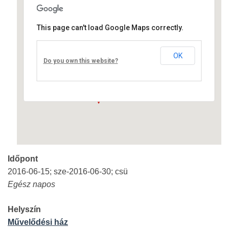
This page can't load Google Maps correctly.
Művelődési ház
OK
Fő út 8 - Nagyréde
Do you own this website?
Események
Időpont
2016-06-15; sze-2016-06-30; csü
Egész napos
Helyszín
Művelődési ház