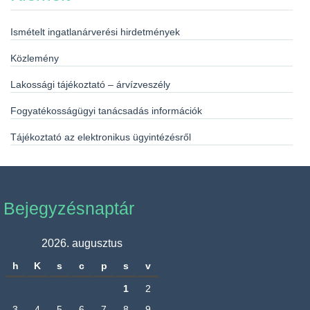
Ismételt ingatlanárverési hirdetmények
Közlemény
Lakossági tájékoztató – árvízveszély
Fogyatékosságügyi tanácsadás információk
Tájékoztató az elektronikus ügyintézésről
Bejegyzésnaptár
2026. augusztus
h
K
s
c
p
s
v
1
2
3
4
5
6
7
8
9