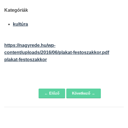
Kategóriák
kultúra
https://nagyrede.hu/wp-
content/uploads/2016/06/plakat-festoszakkor.pdf
plakat-festoszakkor
← Előző
Következő →
Navigáció