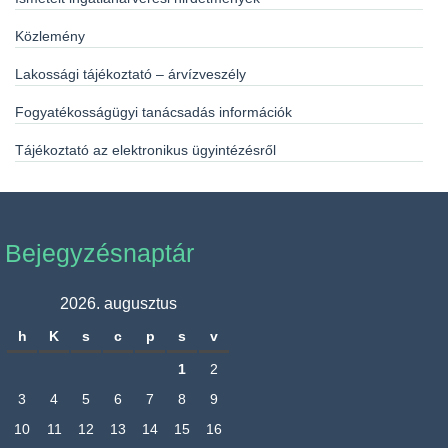
Közlemény
Lakossági tájékoztató – árvízveszély
Fogyatékosságügyi tanácsadás információk
Tájékoztató az elektronikus ügyintézésről
Bejegyzésnaptár
2026. augusztus
h
K
s
c
p
s
v
1
2
3
4
5
6
7
8
9
10
11
12
13
14
15
16