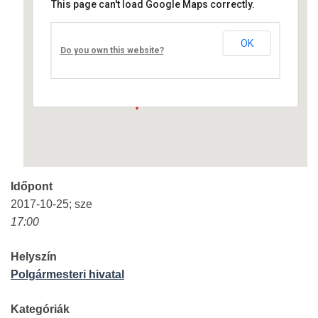
This page can't load Google Maps correctly.
Polgármesteri hivatal
OK
Fő út 4. - Nagyréde
Do you own this website?
Események
Időpont
2017-10-25; sze
17:00
Helyszín
Polgármesteri hivatal
Kategóriák