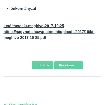
önkormányzat
Letölthető: kt-meghivo-2017-10-25
https://nagyrede.hu/wp-content/uploads/2017/10/kt-
meghivo-2017-10-25.pdf
← Előző
Következő →
Navigáció