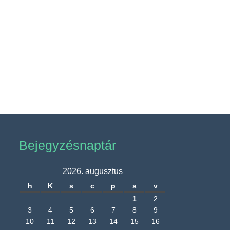
Bejegyzésnaptár
2026. augusztus
h
K
s
c
p
s
v
1
2
3
4
5
6
7
8
9
10
11
12
13
14
15
16