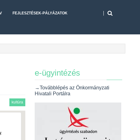
V
FEJLESZTÉSEK-PÁLYÁZATOK
e-ügyintézés
→Továbblépés az Önkormányzati
Hivatali Portálra
kultúra
.