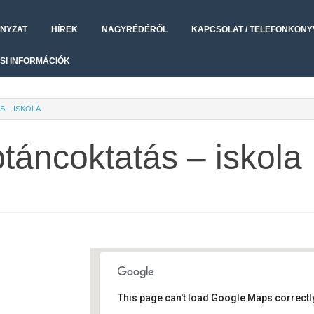
NYZAT
HÍREK
NAGYRÉDÉRŐL
KAPCSOLAT / TELEFONKÖNY
SI INFORMÁCIÓK
 – ISKOLA
áncoktatás – iskola
This page can't load Google Maps correctly
Művelődési ház