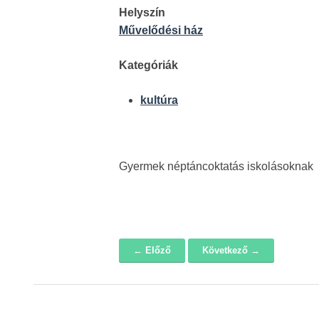
Helyszín
Művelődési ház
Kategóriák
kultúra
Gyermek néptáncoktatás iskolásoknak
← Előző
Következő →
Navigáció