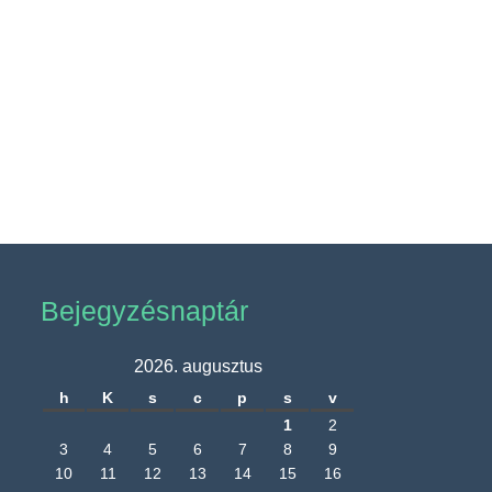
Bejegyzésnaptár
2026. augusztus
h
K
s
c
p
s
v
1
2
3
4
5
6
7
8
9
10
11
12
13
14
15
16