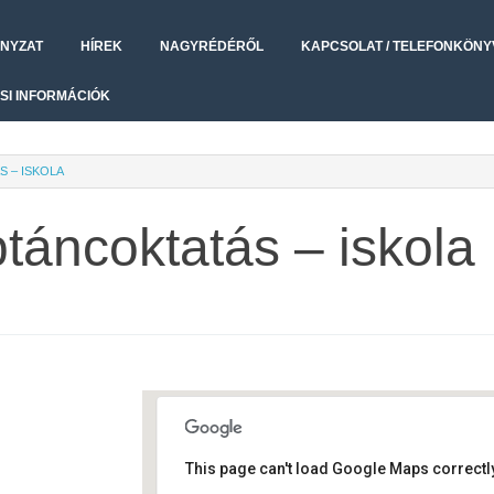
NYZAT
HÍREK
NAGYRÉDÉRŐL
KAPCSOLAT / TELEFONKÖNY
SI INFORMÁCIÓK
 – ISKOLA
áncoktatás – iskola
This page can't load Google Maps correctly
Művelődési ház