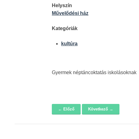
Helyszín
Művelődési ház
Kategóriák
kultúra
Gyermek néptáncoktatás iskolásoknak
← Előző
Következő →
Navigáció