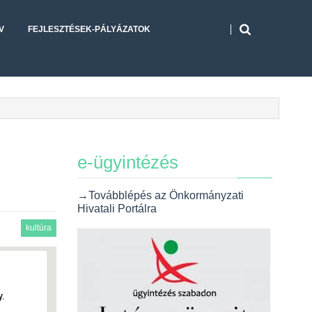
V
FEJLESZTÉSEK-PÁLYÁZATOK
e-ügyintézés
→Továbblépés az Önkormányzati
Hivatali Portálra
kultúra
.