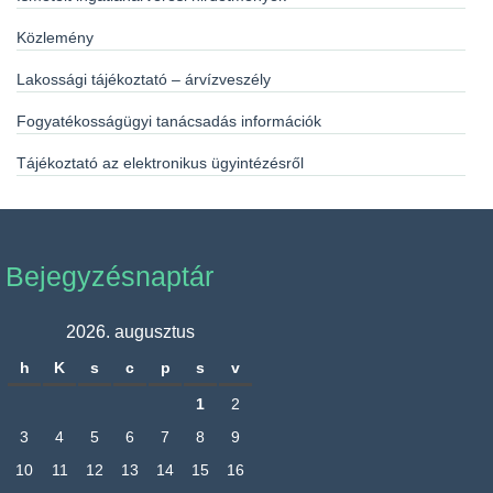
Közlemény
Lakossági tájékoztató – árvízveszély
Fogyatékosságügyi tanácsadás információk
Tájékoztató az elektronikus ügyintézésről
Bejegyzésnaptár
2026. augusztus
h
K
s
c
p
s
v
1
2
3
4
5
6
7
8
9
10
11
12
13
14
15
16