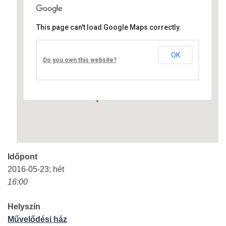
This page can't load Google Maps correctly.
Művelődési ház
OK
Fő út 8 - Nagyréde
Do you own this website?
Események
Időpont
2016-05-23; hét
16:00
Helyszín
Művelődési ház