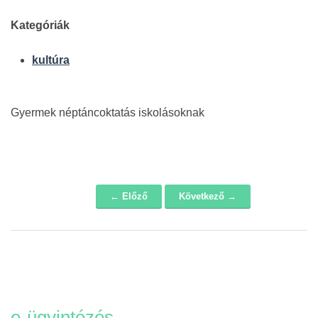
Kategóriák
kultúra
Gyermek néptáncoktatás iskolásoknak
← Előző
Következő →
Navigáció
e-ügyintézés