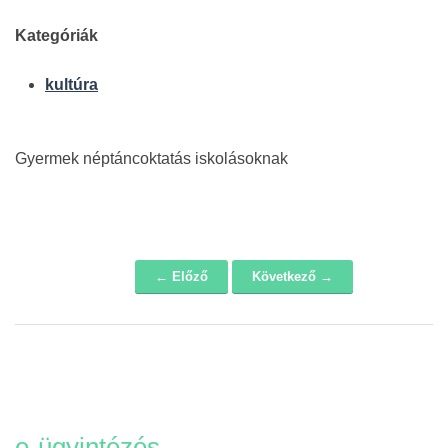
Kategóriák
kultúra
Gyermek néptáncoktatás iskolásoknak
← Előző
Következő →
Navigáció
e-ügyintézés