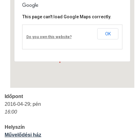
This page can't load Google Maps correctly.
Művelődési ház
OK
Fő út 8 - Nagyréde
Do you own this website?
Események
Időpont
2016-04-29; pén
16:00
Helyszín
Művelődési ház