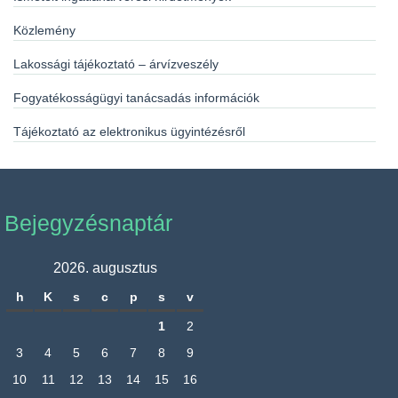
Közlemény
Lakossági tájékoztató – árvízveszély
Fogyatékosságügyi tanácsadás információk
Tájékoztató az elektronikus ügyintézésről
Bejegyzésnaptár
2026. augusztus
h
K
s
c
p
s
v
1
2
3
4
5
6
7
8
9
10
11
12
13
14
15
16