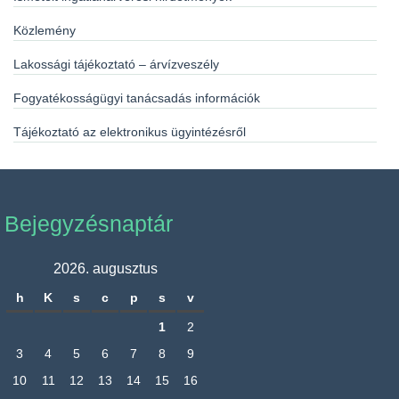
Közlemény
Lakossági tájékoztató – árvízveszély
Fogyatékosságügyi tanácsadás információk
Tájékoztató az elektronikus ügyintézésről
Bejegyzésnaptár
2026. augusztus
h
K
s
c
p
s
v
1
2
3
4
5
6
7
8
9
10
11
12
13
14
15
16