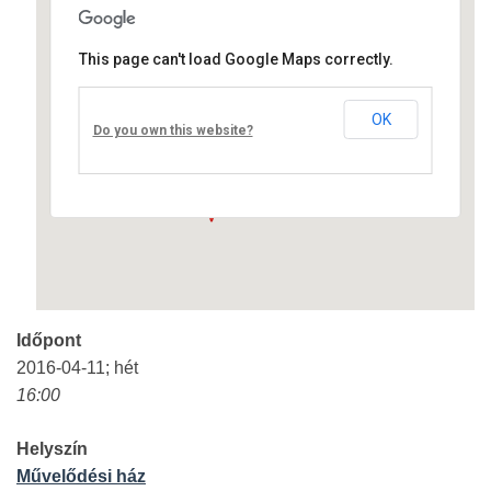
This page can't load Google Maps correctly.
Művelődési ház
OK
Fő út 8 - Nagyréde
Do you own this website?
Események
Időpont
2016-04-11; hét
16:00
Helyszín
Művelődési ház