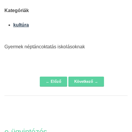
Kategóriák
kultúra
Gyermek néptáncoktatás iskolásoknak
← Előző
Következő →
Navigáció
e-ügyintézés