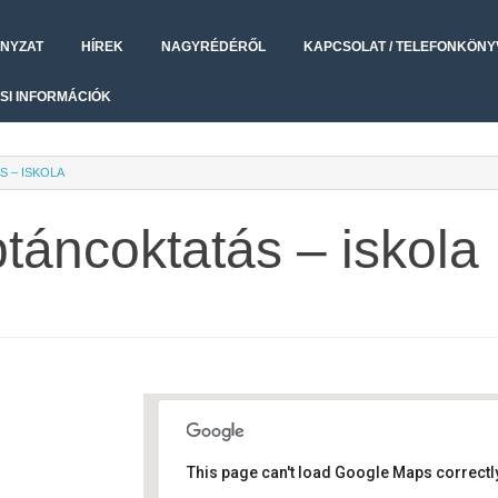
NYZAT
HÍREK
NAGYRÉDÉRŐL
KAPCSOLAT / TELEFONKÖNY
SI INFORMÁCIÓK
 – ISKOLA
áncoktatás – iskola
This page can't load Google Maps correctly
Művelődési ház