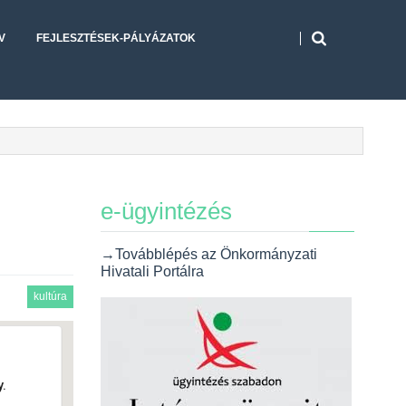
V
FEJLESZTÉSEK-PÁLYÁZATOK
e-ügyintézés
→Továbblépés az Önkormányzati
Hivatali Portálra
kultúra
.