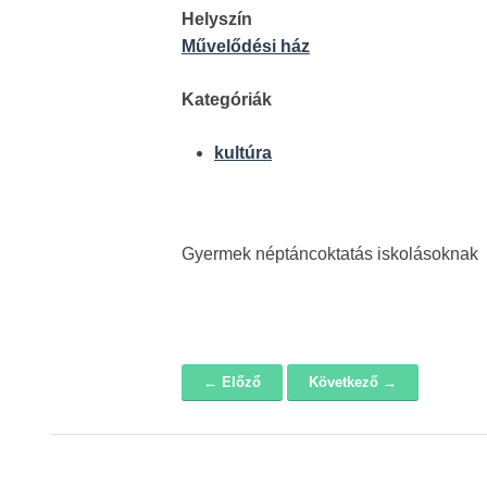
Helyszín
Művelődési ház
Kategóriák
kultúra
Gyermek néptáncoktatás iskolásoknak
← Előző
Következő →
Navigáció