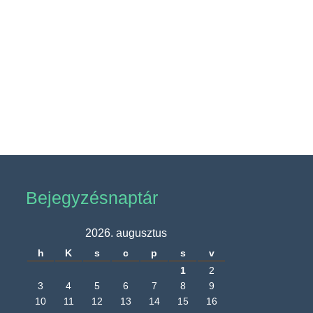
Bejegyzésnaptár
2026. augusztus
h
K
s
c
p
s
v
1
2
3
4
5
6
7
8
9
10
11
12
13
14
15
16