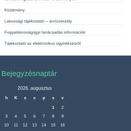
Közlemény
Lakossági tájékoztató – árvízveszély
Fogyatékosságügyi tanácsadás információk
Tájékoztató az elektronikus ügyintézésről
Bejegyzésnaptár
2026. augusztus
h
K
s
c
p
s
v
1
2
3
4
5
6
7
8
9
10
11
12
13
14
15
16