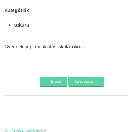
Kategóriák
kultúra
Gyermek néptáncoktatás iskolásoknak
← Előző
Következő →
Navigáció
e-ügyintézés