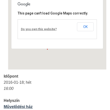
This page can't load Google Maps correctly.
Művelődési ház
OK
Fő út 8 - Nagyréde
Do you own this website?
Események
Időpont
2016-01-18; hét
16:00
Helyszín
Művelődési ház