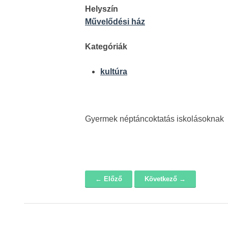
Helyszín
Művelődési ház
Kategóriák
kultúra
Gyermek néptáncoktatás iskolásoknak
← Előző
Következő →
Navigáció