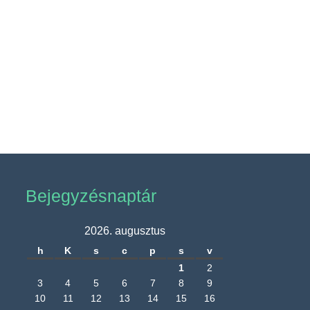
Bejegyzésnaptár
2026. augusztus
h
K
s
c
p
s
v
1
2
3
4
5
6
7
8
9
10
11
12
13
14
15
16