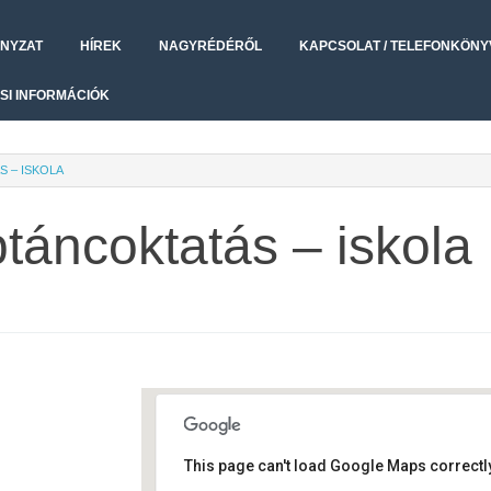
NYZAT
HÍREK
NAGYRÉDÉRŐL
KAPCSOLAT / TELEFONKÖNY
SI INFORMÁCIÓK
 – ISKOLA
áncoktatás – iskola
This page can't load Google Maps correctly
Művelődési ház