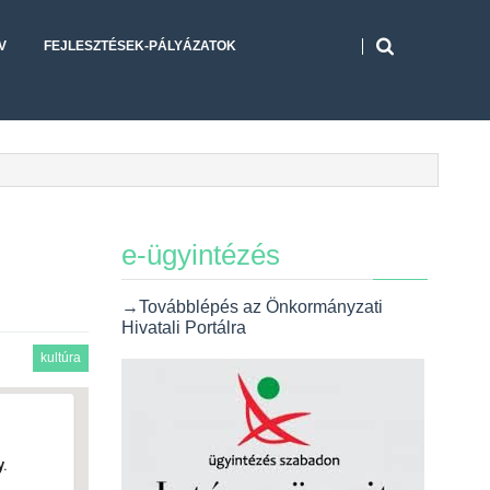
V
FEJLESZTÉSEK-PÁLYÁZATOK
e-ügyintézés
→Továbblépés az Önkormányzati
Hivatali Portálra
kultúra
.