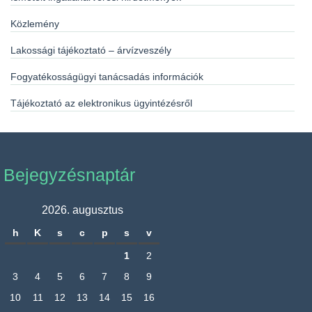
Közlemény
Lakossági tájékoztató – árvízveszély
Fogyatékosságügyi tanácsadás információk
Tájékoztató az elektronikus ügyintézésről
Bejegyzésnaptár
2026. augusztus
h
K
s
c
p
s
v
1
2
3
4
5
6
7
8
9
10
11
12
13
14
15
16