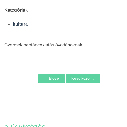
Kategóriák
kultúra
Gyermek néptáncoktatás óvodásoknak
← Előző
Következő →
Navigáció
e-ügyintézés