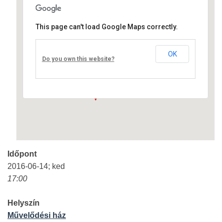
This page can't load Google Maps correctly.
Művelődési ház
OK
Fő út 8 - Nagyréde
Do you own this website?
Események
Időpont
2016-06-14; ked
17:00
Helyszín
Művelődési ház