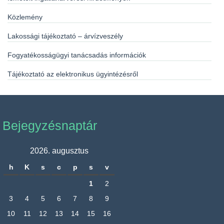
Közlemény
Lakossági tájékoztató – árvízveszély
Fogyatékosságügyi tanácsadás információk
Tájékoztató az elektronikus ügyintézésről
Bejegyzésnaptár
2026. augusztus
h
K
s
c
p
s
v
1
2
3
4
5
6
7
8
9
10
11
12
13
14
15
16