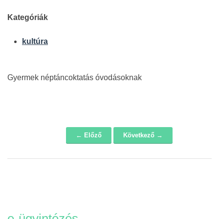
Kategóriák
kultúra
Gyermek néptáncoktatás óvodásoknak
← Előző
Következő →
Navigáció
e-ügyintézés