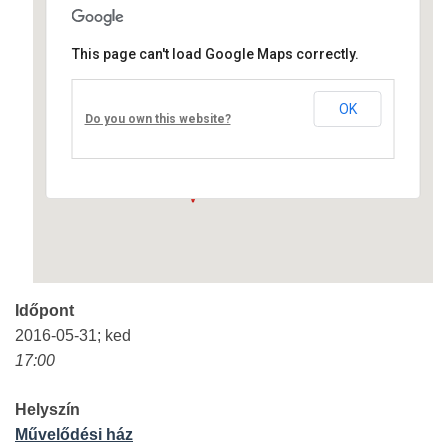
This page can't load Google Maps correctly.
Művelődési ház
OK
Fő út 8 - Nagyréde
Do you own this website?
Események
Időpont
2016-05-31; ked
17:00
Helyszín
Művelődési ház