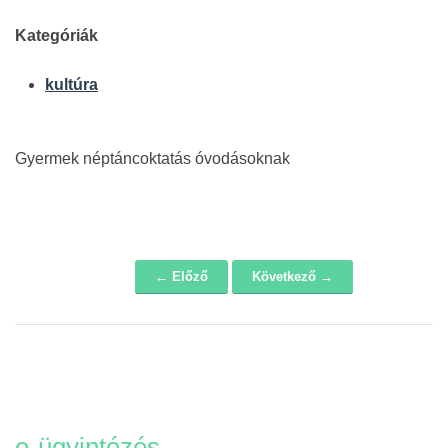
Kategóriák
kultúra
Gyermek néptáncoktatás óvodásoknak
← Előző
Következő →
Navigáció
e-ügyintézés