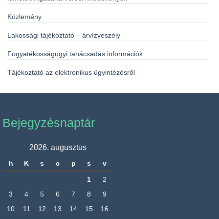
Közlemény
Lakossági tájékoztató – árvízveszély
Fogyatékosságügyi tanácsadás információk
Tájékoztató az elektronikus ügyintézésről
Bejegyzésnaptár
2026. augusztus
h
K
s
c
p
s
v
1
2
3
4
5
6
7
8
9
10
11
12
13
14
15
16