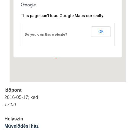
This page can't load Google Maps correctly.
Művelődési ház
OK
Fő út 8 - Nagyréde
Do you own this website?
Események
Időpont
2016-05-17; ked
17:00
Helyszín
Művelődési ház