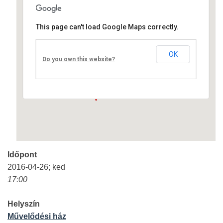
This page can't load Google Maps correctly.
Művelődési ház
OK
Fő út 8 - Nagyréde
Do you own this website?
Események
Időpont
2016-04-26; ked
17:00
Helyszín
Művelődési ház