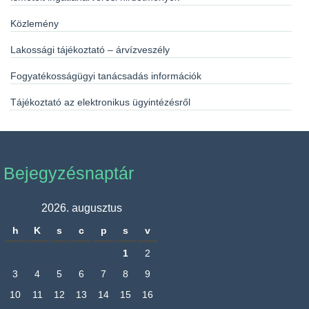
Közlemény
Lakossági tájékoztató – árvízveszély
Fogyatékosságügyi tanácsadás információk
Tájékoztató az elektronikus ügyintézésről
Bejegyzésnaptár
2026. augusztus
h
K
s
c
p
s
v
1
2
3
4
5
6
7
8
9
10
11
12
13
14
15
16