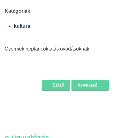
Kategóriák
kultúra
Gyermek néptáncoktatás óvodásoknak
← Előző
Következő →
Navigáció
e-ügyintézés