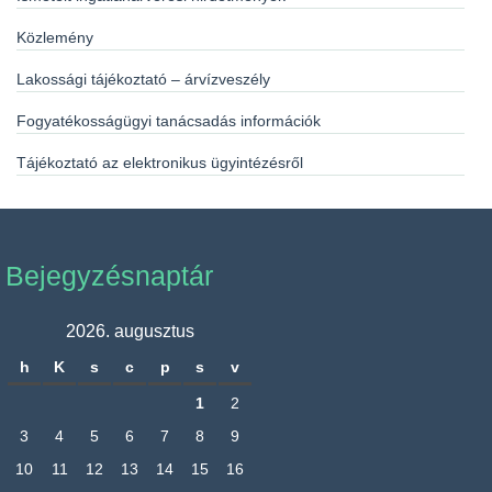
Közlemény
Lakossági tájékoztató – árvízveszély
Fogyatékosságügyi tanácsadás információk
Tájékoztató az elektronikus ügyintézésről
Bejegyzésnaptár
2026. augusztus
h
K
s
c
p
s
v
1
2
3
4
5
6
7
8
9
10
11
12
13
14
15
16