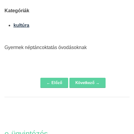
Kategóriák
kultúra
Gyermek néptáncoktatás óvodásoknak
← Előző
Következő →
Navigáció
e-ügyintézés