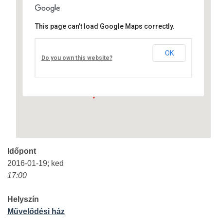
This page can't load Google Maps correctly.
Művelődési ház
OK
Fő út 8 - Nagyréde
Do you own this website?
Események
Időpont
2016-01-19; ked
17:00
Helyszín
Művelődési ház