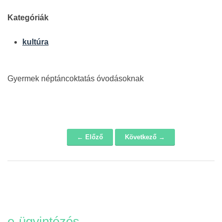
Kategóriák
kultúra
Gyermek néptáncoktatás óvodásoknak
← Előző
Következő →
Navigáció
e-ügyintézés