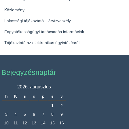
Közlemény
Lakossági tájékoztató – árvízveszély
Fogyatékosságügyi tanácsadás információk
Tájékoztató az elektronikus ügyintézésről
Bejegyzésnaptár
2026. augusztus
h
K
s
c
p
s
v
1
2
3
4
5
6
7
8
9
10
11
12
13
14
15
16