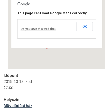
This page can't load Google Maps correctly.
Művelődési ház
OK
Fő út 8 - Nagyréde
Do you own this website?
Események
Időpont
2015-10-13; ked
17:00
Helyszín
Művelődési ház