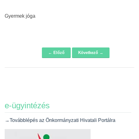
Gyermek jóga
← Előző
Következő →
Navigáció
e-ügyintézés
→Továbblépés az Önkormányzati Hivatali Portálra