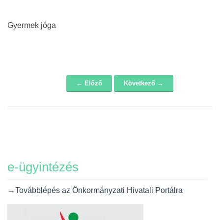
Gyermek jóga
← Előző
Következő →
Navigáció
e-ügyintézés
→Továbblépés az Önkormányzati Hivatali Portálra