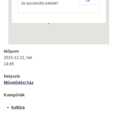
OK
Fő út 8 - Nagyréde
Do you own this website?
Események
Időpont
2015-12-21; hét
14:45
Helyszín
Művelődési ház
Kategóriák
kultúra