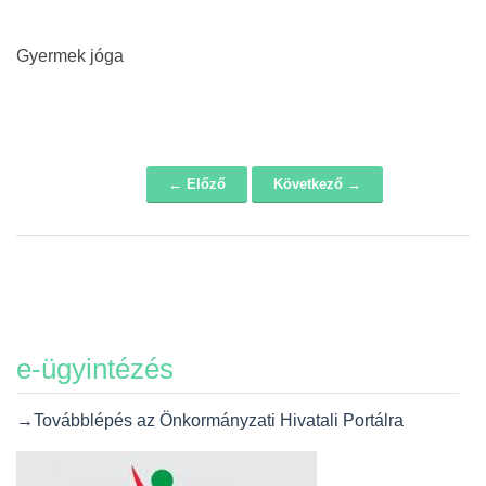
Gyermek jóga
← Előző
Következő →
Navigáció
e-ügyintézés
→Továbblépés az Önkormányzati Hivatali Portálra