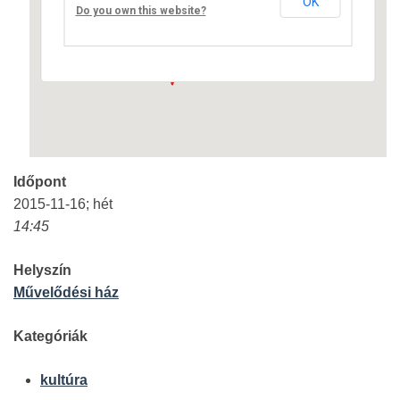
OK
Fő út 8 - Nagyréde
Do you own this website?
Események
Időpont
2015-11-16; hét
14:45
Helyszín
Művelődési ház
Kategóriák
kultúra