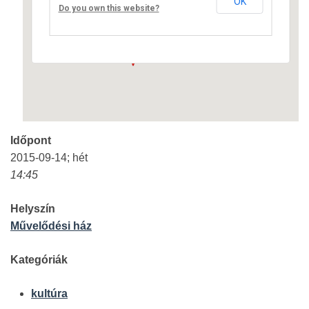
OK
Fő út 8 - Nagyréde
Do you own this website?
Események
Időpont
2015-09-14; hét
14:45
Helyszín
Művelődési ház
Kategóriák
kultúra