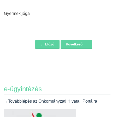
Gyermek jóga
← Előző
Következő →
Navigáció
e-ügyintézés
→Továbblépés az Önkormányzati Hivatali Portálra