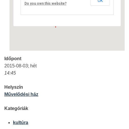
OK
Fő út 8 - Nagyréde
Do you own this website?
Események
Időpont
2015-08-03; hét
14:45
Helyszín
Művelődési ház
Kategóriák
kultúra