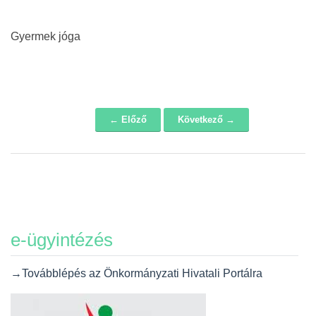
Gyermek jóga
← Előző
Következő →
Navigáció
e-ügyintézés
→Továbblépés az Önkormányzati Hivatali Portálra