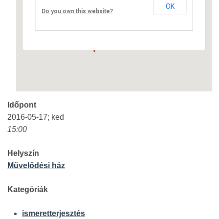
OK
Fő út 8 - Nagyréde
Do you own this website?
Események
Időpont
2016-05-17; ked
15:00
Helyszín
Művelődési ház
Kategóriák
ismeretterjesztés