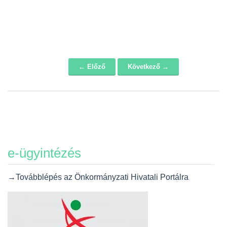
← Előző
Következő →
Navigáció
e-ügyintézés
→Továbblépés az Önkormányzati Hivatali Portálra