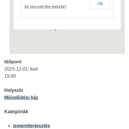
OK
Fő út 8 - Nagyréde
Do you own this website?
Események
Időpont
2015-12-01; ked
15:00
Helyszín
Művelődési ház
Kategóriák
ismeretterjesztés