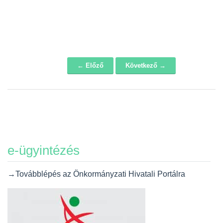
← Előző
Következő →
Navigáció
e-ügyintézés
→Továbblépés az Önkormányzati Hivatali Portálra