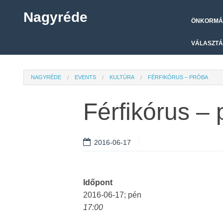
Nagyréde
ÖNKORMÁ
VÁLASZTÁ
NAGYRÉDE
EVENTS
KULTÚRA
FÉRFIKÓRUS – PRÓBA
Férfikórus –
2016-06-17
Időpont
2016-06-17; pén
17:00