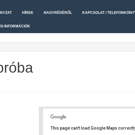
NYZAT
HÍREK
NAGYRÉDÉRŐL
KAPCSOLAT / TELEFONKÖNY
SI INFORMÁCIÓK
 próba
This page can't load Google Maps correctly
Művelődési ház