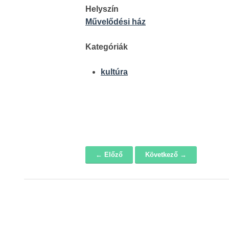
Helyszín
Művelődési ház
Kategóriák
kultúra
← Előző
Következő →
Navigáció