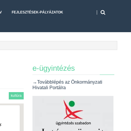
V
FEJLESZTÉSEK-PÁLYÁZATOK
e-ügyintézés
→Továbblépés az Önkormányzati
Hivatali Portálra
kultúra
.