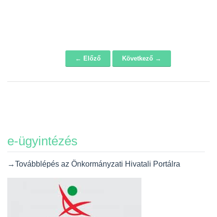
← Előző
Következő →
Navigáció
e-ügyintézés
→Továbblépés az Önkormányzati Hivatali Portálra