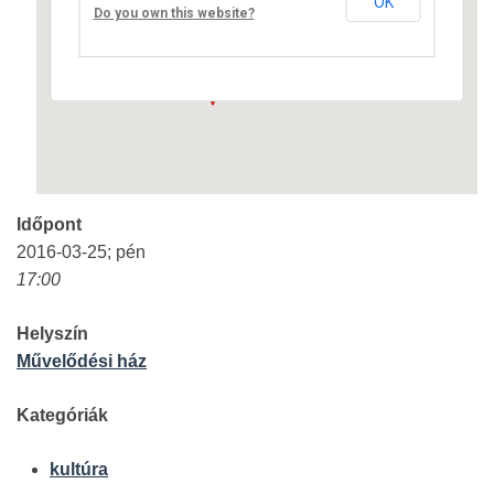
OK
Fő út 8 - Nagyréde
Do you own this website?
Események
Időpont
2016-03-25; pén
17:00
Helyszín
Művelődési ház
Kategóriák
kultúra